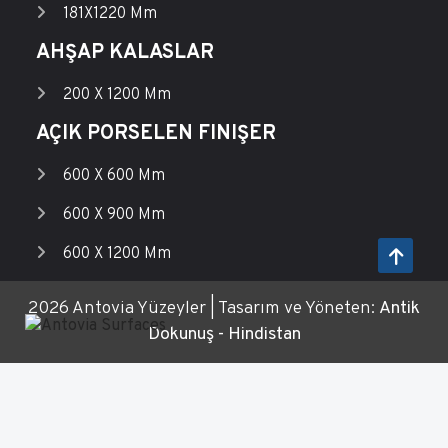
181X1220 Mm
AHŞAP KALASLAR
200 X 1200 Mm
AÇIK PORSELEN FINIŞER
600 X 600 Mm
600 X 900 Mm
600 X 1200 Mm
2026 Antovia Yüzeyler | Tasarım ve Yöneten:
Antik
Dokunuş - Hindistan