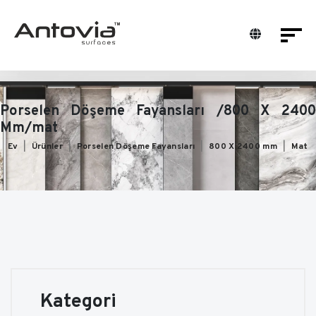
Porselen Döşeme Fayansları /800 X 2400
Mm/mat
Ev
Ürünler
Porselen Döşeme Fayansları
800 X 2400 mm
Mat
Kategori