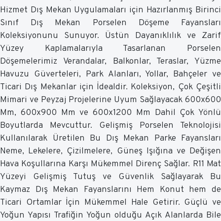
Hizmet Dış Mekan Uygulamaları için Hazırlanmış Birinci
Sınıf Dış Mekan Porselen Döşeme Fayansları
Koleksiyonunu Sunuyor. Üstün Dayanıklılık ve Zarif
Yüzey Kaplamalarıyla Tasarlanan Porselen
Döşemelerimiz Verandalar, Balkonlar, Teraslar, Yüzme
Havuzu Güverteleri, Park Alanları, Yollar, Bahçeler ve
Ticari Dış Mekanlar için İdealdir. Koleksiyon, Çok Çeşitli
Mimari ve Peyzaj Projelerine Uyum Sağlayacak 600x600
Mm, 600x900 Mm ve 600x1200 Mm Dahil Çok Yönlü
Boyutlarda Mevcuttur. Gelişmiş Porselen Teknolojisi
Kullanılarak Üretilen Bu Dış Mekan Parke Fayansları
Neme, Lekelere, Çizilmelere, Güneş Işığına ve Değişen
Hava Koşullarına Karşı Mükemmel Direnç Sağlar. R11 Mat
Yüzeyi Gelişmiş Tutuş ve Güvenlik Sağlayarak Bu
Kaymaz Dış Mekan Fayanslarını Hem Konut hem de
Ticari Ortamlar İçin Mükemmel Hale Getirir. Güçlü ve
Yoğun Yapısı Trafiğin Yoğun olduğu Açık Alanlarda Bile