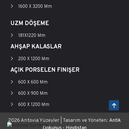
1600 X 3200 Mm
UZM DÖŞEME
181X1220 Mm
AHŞAP KALASLAR
200 X 1200 Mm
AÇIK PORSELEN FINIŞER
600 X 600 Mm
600 X 900 Mm
600 X 1200 Mm
2026 Antovia Yüzeyler | Tasarım ve Yöneten:
Antik
Dokunuş - Hindistan